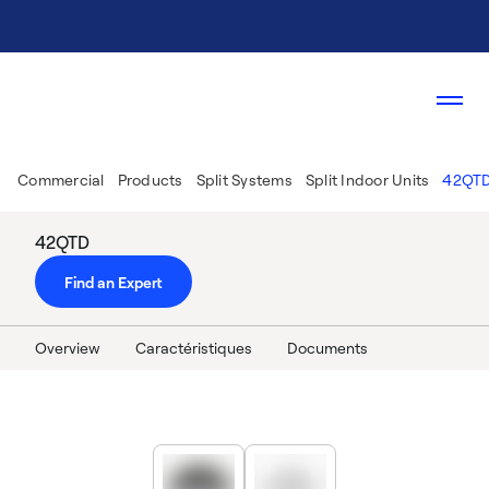
Commercial
Products
Split Systems
Split Indoor Units
42QT
42QTD
Find an Expert
Overview
Caractéristiques
Documents